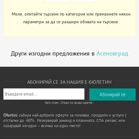
Моля, опитайте търсене по категория или премахнете някои
параметри за да се разшири обхвата на търсене.
Други изгодни предложения в
Асеновград
АБОНИРАЙ СЕ ЗА НАШИЯ Е-БЮЛЕТИН
Без спам. Отказ по всяко време.
Ofertini
събира най-добрите оферти за почивки, продукти и услуги с
отстъпки до -60%. Резервирай уикенд в планината, СПА релакс или
пазарувай изгодно – всичко на едно място!