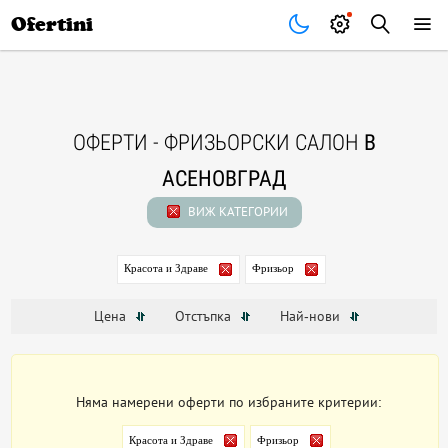
Почивки
Стоки
В града
Всички оферти
Ofertini
ОФЕРТИ - ФРИЗЬОРСКИ САЛОН
В
АСЕНОВГРАД
ВИЖ КАТЕГОРИИ
Красота и Здраве
Фризьор
Цена
Отстъпка
Най-нови
Няма намерени оферти по избраните критерии:
Красота и Здраве
Фризьор