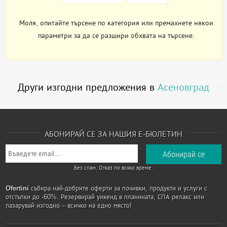
Моля, опитайте търсене по категория или премахнете някои
параметри за да се разшири обхвата на търсене.
Други изгодни предложения в
Асеновград
АБОНИРАЙ СЕ ЗА НАШИЯ Е-БЮЛЕТИН
Без спам. Отказ по всяко време.
Ofertini
събира най-добрите оферти за почивки, продукти и услуги с
отстъпки до -60%. Резервирай уикенд в планината, СПА релакс или
пазарувай изгодно – всичко на едно място!