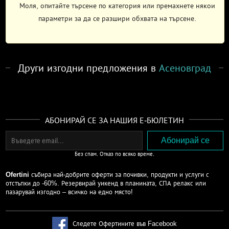
Моля, опитайте търсене по категория или премахнете някои
параметри за да се разшири обхвата на търсене.
Други изгодни предложения в
Асеновград
АБОНИРАЙ СЕ ЗА НАШИЯ Е-БЮЛЕТИН
Без спам. Отказ по всяко време.
Ofertini
събира най-добрите оферти за почивки, продукти и услуги с
отстъпки до -60%. Резервирай уикенд в планината, СПА релакс или
пазарувай изгодно – всичко на едно място!
Следете Офертините във Facebook