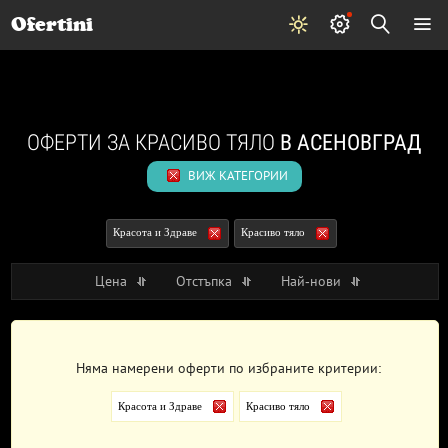
Почивки
Стоки
В града
Всички оферти
Ofertini
ОФЕРТИ ЗА КРАСИВО ТЯЛО
В АСЕНОВГРАД
ВИЖ КАТЕГОРИИ
Красота и Здраве
Красиво тяло
Цена
Отстъпка
Най-нови
Няма намерени оферти по избраните критерии:
Красота и Здраве
Красиво тяло