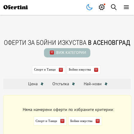
Почивки
Стоки
В града
Всички оферти
Ofertini
ОФЕРТИ ЗА БОЙНИ ИЗКУСТВА
В АСЕНОВГРАД
ВИЖ КАТЕГОРИИ
Спорт и Танци
Бойни изкуства
Цена
Отстъпка
Най-нови
Няма намерени оферти по избраните критерии:
Спорт и Танци
Бойни изкуства